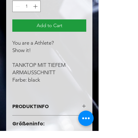
Add to Cart
You are a Athlete?
Show it!
TANKTOP MIT TIEFEM
ARMAUSSCHNITT
Farbe: black
PRODUKTINFO
30 Grad Waschbar, auf links
Größeninfo:
gewendet
AUS 100% Baumwolle.
Abgebildete Größen: