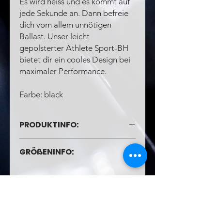
Es wird heiss und es kommt auf
jede Sekunde an. Dann befreie
dich vom allem unnötigen
Ballast. Unser leicht
gepolsterter Athlete Sport-BH
bietet dir ein cooles Design bei
maximaler Performance.
Farbe: black
PRODUKTINFO:
Polyester-Elasthan-Mischgewebe
GRÖßENINFO:
Hinten überkreuzte Träger
Zwei Lagen vorne für zusätzlichen
Abgebildete Größen:
Halt
Größen bis ca. 170 cm schlank,
Feuchtigkeitstransportierendes,
sportlich S
schnelltrocknendes Material
Größen bei 170-175 cm sportlicher
You can find us here:
Bedruckbarer Gummizug am Bund
Figur M
U-Ausschnitt