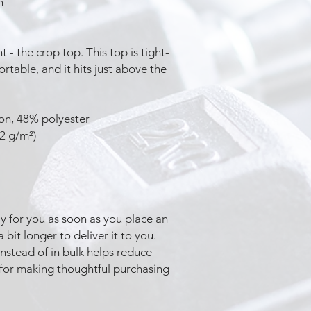
n
 - the crop top. This top is tight-
fortable, and it hits just above the
on, 48% polyester
22 g/m²)
y for you as soon as you place an
a bit longer to deliver it to you.
stead of in bulk helps reduce
 for making thoughtful purchasing