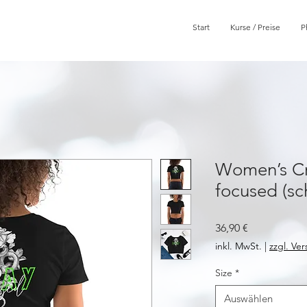
Start
Kurse / Preise
P
Women’s Cr
focused (sc
Preis
36,90 €
inkl. MwSt.
|
zzgl. Ve
Size
*
Auswählen