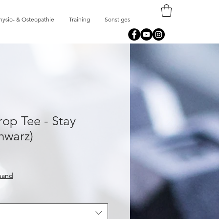
hysio- & Osteopathie
Training
Sonstiges
op Tee - Stay
hwarz)
rsand