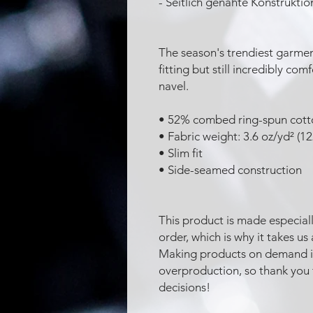
- Seitlich genähte Konstruktio
The season's trendiest garment
fitting but still incredibly com
navel.
• 52% combed ring-spun cott
• Fabric weight: 3.6 oz/yd² (1
• Slim fit
• Side-seamed construction
This product is made especiall
order, which is why it takes us 
Making products on demand in
overproduction, so thank you
decisions!