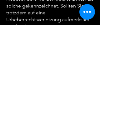
solche gekennzeichnet. Sollten Sie
trotzdem auf eine
Urheberrechtsverletzung aufmerksam
werden, bitten wir um einen
entsprechenden Hinweis. Bei
Bekanntwerden von
Rechtsverletzungen werden wir
derartige Inhalte umgehend entfernen.
Quelle:
https://www.e-
recht24.de/impressum-generator.html
Du findest uns hier:
Hauptbahnhofstr
. 3
97424 Schweinfurt
Telefon:
09721 37 09 998
Business WhatsApp: