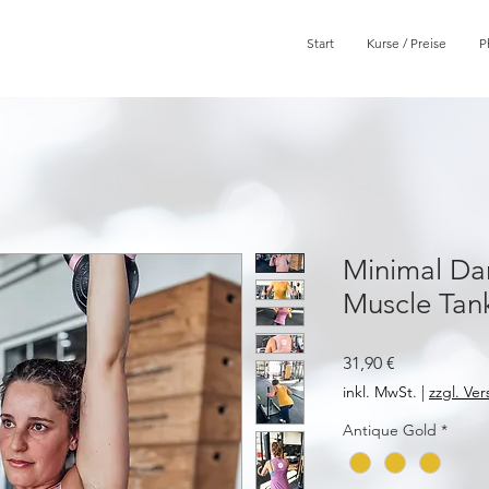
Start
Kurse / Preise
P
Minimal Da
Muscle Tan
Preis
31,90 €
inkl. MwSt.
|
zzgl. Ve
Antique Gold
*