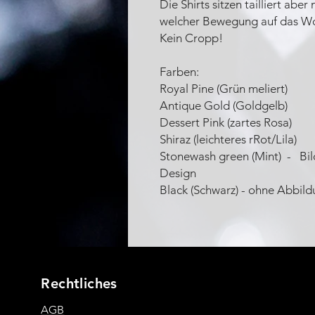
Die Shirts sitzen tailliert aber
welcher Bewegung auf das Wo
Kein Cropp!
Farben:
Royal Pine (Grün meliert)
Antique Gold (Goldgelb)
Dessert Pink (zartes Rosa)
Shiraz (leichteres rRot/Lila)
Stonewash green (Mint) - Bil
Design
Black (Schwarz) - ohne Abbil
Rechtliches
AGB