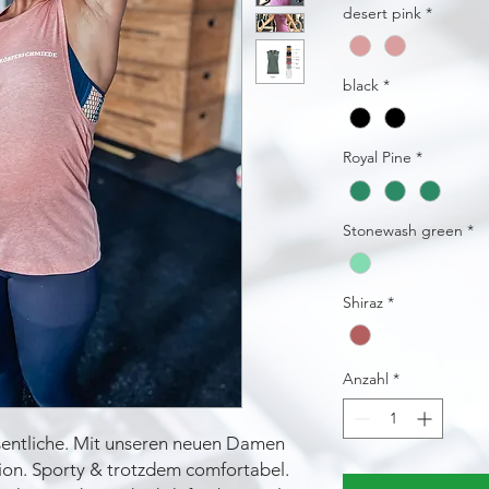
desert pink
*
black
*
Royal Pine
*
Stonewash green
*
Shiraz
*
Anzahl
*
sentliche. Mit unseren neuen Damen
ion. Sporty & trotzdem comfortabel.