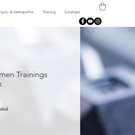
hysio- & Osteopathie
Training
Sonstiges
men Trainings
k
rsand