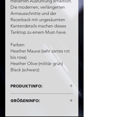
melierten Ausführung erhältlich.
Die modernen, verlängerten
Armausschnitte und der
Racerback mit ungesäumten
Kantendetails machen dieses
Tanktop zu einem Must-have.
Farben:
Heather Mauve (sehr zartes rot
bis rosa)
Heather Olive (militär grün)
Black (schwarz)
PRODUKTINFO:
52 % gekämmte und ringgesponnene
GRÖßENINFO:
Baumwolle/ 48 % Polyester
Unversäubertes Armloch
Racerback
Abgebildete Größen: