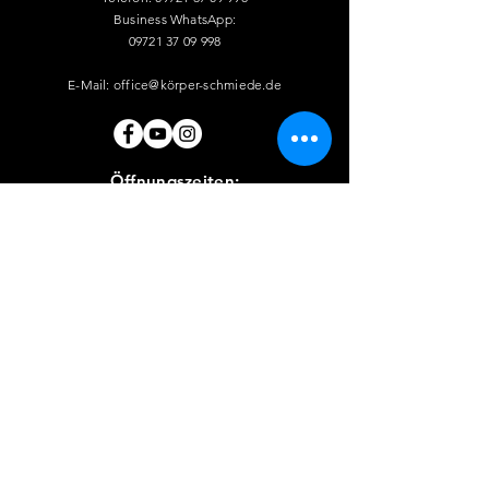
Business WhatsApp:
09721 37 09 998
E-Mail: office@körper-schmiede.de
Öffnungszeiten:
T
rainingszeiten für Mitglieder:
Mo - Do
06:00 - 21:30 Uhr
Fr
06:00 - 20:00 Uhr
Sa
07:00 - 16:00 Uhr
So
08:30 - 16:00 Uhr
Feiertage:
09:00 - 14:00 Uhr