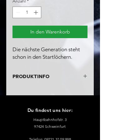
Anzahl
*
In den Warenkorb
Die nächste Generation steht
schon in den Startlöchern.
PRODUKTINFO
Zusammensetzung:
Baumwolle 100%
Nachhaltigere Materialien
Äußere Schicht: Bio-Baumwolle 100%
Du findest uns hier:
Hauptbahnhofstr
. 3
97424 Schweinfurt
Telefon:
09721 37 09 998